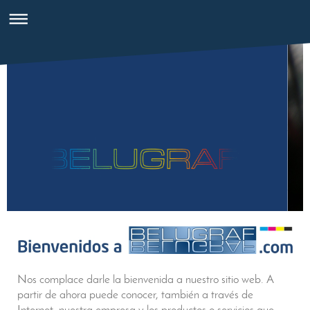
Nos complace darle la bienvenida a nuestro sitio web. A
partir de ahora puede conocer, también a través de